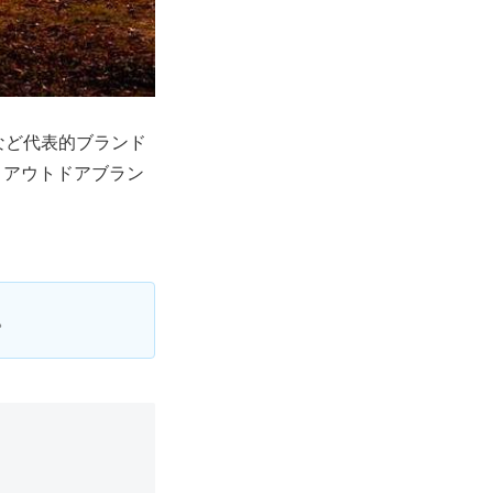
など代表的ブランド
。アウトドアブラン
。