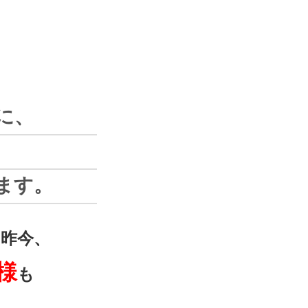
に、
ます。
昨今、
様
も