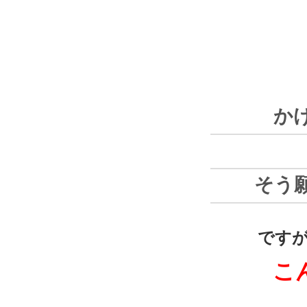
か
そう
です
こ