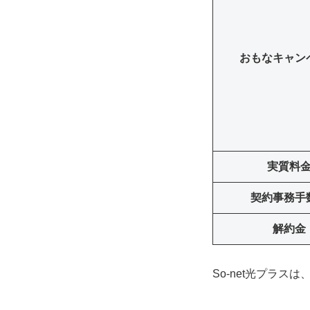
おもなキャン
実質料
契約事務手
解約金
So-net光プラ