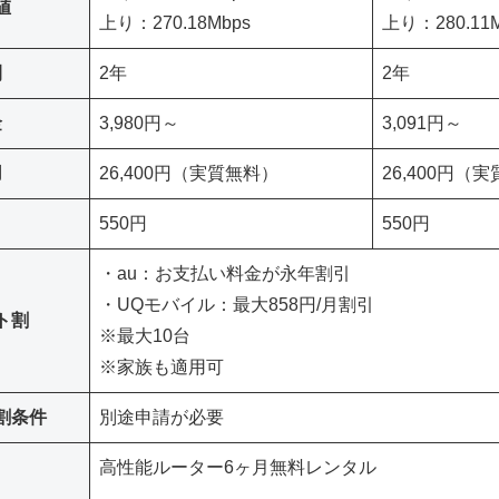
値
上り：270.18Mbps
上り：280.11M
間
2年
2年
金
3,980円～
3,091円～
用
26,400円（実質無料）
26,400円（
550円
550円
・au：お支払い料金が永年割引
・UQモバイル：最大858円/月割引
ト割
※最大10台
※家族も適用可
割条件
別途申請が必要
高性能ルーター6ヶ月無料レンタル