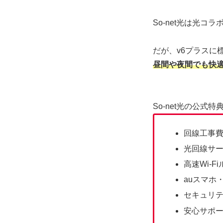
So-net光は光
だが、v6プラスに
昼間や夜間でも快
So-net光の公式特
回線工事
光回線サ
高速Wi-
auスマホ
セキュリ
安心サポ