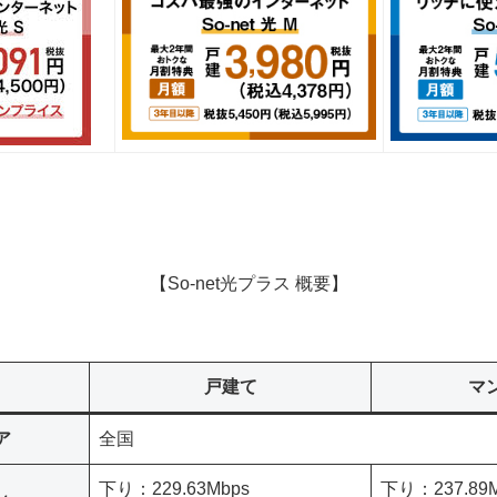
【So-net光プラス 概要】
戸建て
マ
ア
全国
下り：229.63Mbps
下り：237.89M