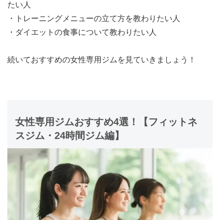
たい人
・トレーニングメニューの立て方を教わりたい人
・ダイエットの食事について教わりたい人
続いておすすめの女性専用ジムを見ていきましょう！
女性専用ジムおすすめ4選！【フィットネ
スジム・24時間ジム編】