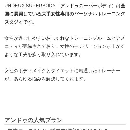
UNDEUX SUPERBODY（アンドゥスーパーボディ）は
全
国に展開している大手女性専用のパーソナルトレーニング
スタジオです。
女性が過ごしやすいおしゃれなトレーニングルームとアメ
ニティが完備されており、女性のモチベーションが上がる
ような工夫を多く取り入れています。
女性のボディメイクとダイエットに精通したトレーナー
が、あらゆる悩みを解決してくれます。
アンドゥの人気プラン