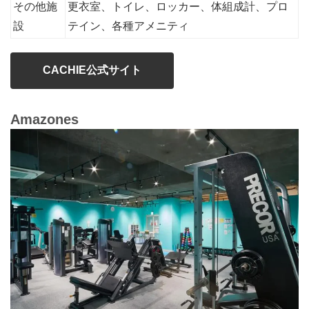
その他施
更衣室、トイレ、ロッカー、体組成計、プロ
設
テイン、各種アメニティ
CACHIE公式サイト
Amazones