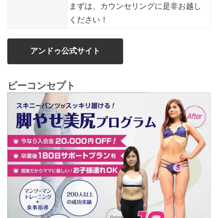
まずは、カウンセリングに是非お越し
ください！
アンドゥ公式サイト
ビーコンセプト