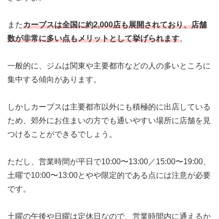
また
カーブスは
全国に約2,000店も展開されており、店舗
数が非常に多い
点もメリットとして挙げられます
。
一般的に、ジムは関東や主要都市などの人の多いところに
集中する傾向があります。
しかしカーブスは主要都市以外にも積極的に出店している
ため、
郊外にお住まいの方でも通いやすい場所に店舗を見
つけることができる
でしょう。
ただし、
営業時間が平日で10:00〜13:00／15:00〜19:00、
土曜で10:00〜13:00とやや限定的
である点には注意が必要
です。
土曜の午後や日曜は定休日なので、営業時間内に通えるか