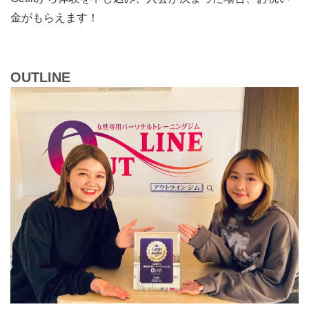
金がもらえます！
OUTLINE