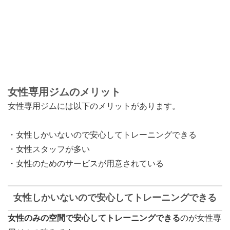
女性専用ジムのメリット
女性専用ジムには以下のメリットがあります。
・女性しかいないので安心してトレーニングできる
・女性スタッフが多い
・女性のためのサービスが用意されている
女性しかいないので安心してトレーニングできる
女性のみの空間で安心してトレーニングできる
のが女性専