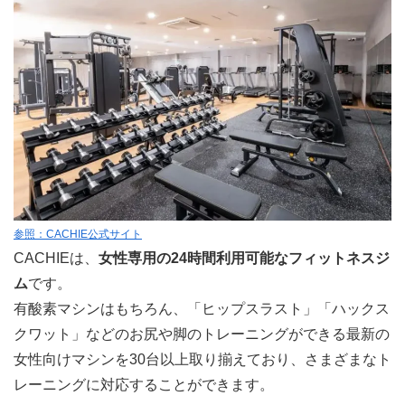
参照：CACHIE公式サイト
CACHIEは、
女性専用の24時間利用可能なフィットネスジ
ム
です。
有酸素マシンはもちろん、「ヒップスラスト」「ハックス
クワット」などのお尻や脚のトレーニングができる最新の
女性向けマシンを30台以上取り揃えており、さまざまなト
レーニングに対応することができます。