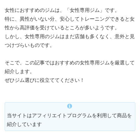
女性におすすめのジムは、「女性専用ジム」です。
特に、異性がいない分、安心してトレーニングできると女
性から高評価を受けているところが多いようです。
しかし、女性専用のジムはまだ店舗も多くなく、意外と見
つけづらいものです。
そこで、この記事ではおすすめの女性専用ジムを厳選して
紹介します。
ぜひジム選びに役立ててください！
当サイトはアフィリエイトプログラムを利用して商品を
紹介しています