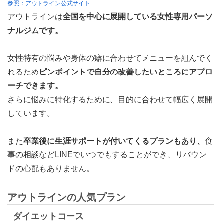
参照：アウトライン公式サイト
アウトラインは
全国を中心に展開している女性専用パーソ
ナルジムです。
女性特有の悩みや身体の癖に合わせてメニューを組んでく
れるため
ピンポイントで自分の改善したいところにアプロ
ーチできます。
さらに悩みに特化するために、目的に合わせて幅広く展開
しています。
また
卒業後に生涯サポートが付いてくるプランもあり、
食
事の相談などLINEでいつでもすることができ、リバウン
ドの心配もありません。
アウトラインの人気プラン
ダイエットコース