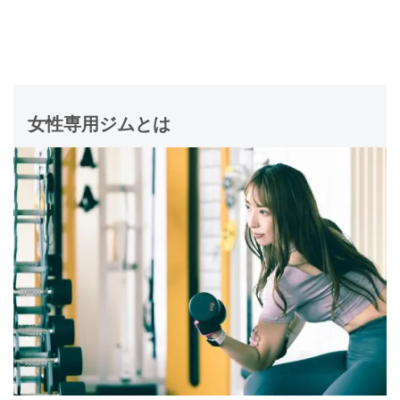
女性専用ジムとは