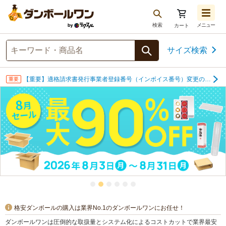
検索
メニュー
カート
お気に入り一覧
注文履歴
サイズ検索
再注文
【重要】適格請求書発行事業者登録番号（インボイス番号）変更のお知らせ
重要
ログアウト
格安ダンボールの購入は業界No.1のダンボールワンにお任せ！
ダンボールワンは圧倒的な取扱量とシステム化によるコストカットで業界最安